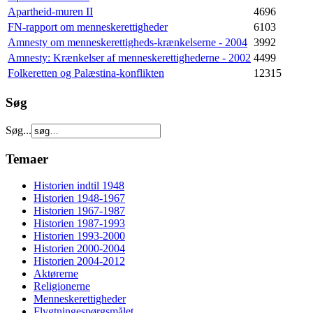
Apartheid-muren II
4696
FN-rapport om menneskerettigheder
6103
Amnesty om menneskerettigheds-krænkelserne - 2004
3992
Amnesty: Krænkelser af menneskerettighederne - 2002
4499
Folkeretten og Palæstina-konflikten
12315
Søg
Søg...
Temaer
Historien indtil 1948
Historien 1948-1967
Historien 1967-1987
Historien 1987-1993
Historien 1993-2000
Historien 2000-2004
Historien 2004-2012
Aktørerne
Religionerne
Menneskerettigheder
Flygtningespørgsmålet