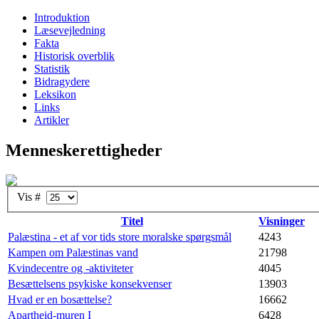
Introduktion
Læsevejledning
Fakta
Historisk overblik
Statistik
Bidragydere
Leksikon
Links
Artikler
Menneskerettigheder
Vis #
Titel
Visninger
Palæstina - et af vor tids store moralske spørgsmål
4243
Kampen om Palæstinas vand
21798
Kvindecentre og -aktiviteter
4045
Besættelsens psykiske konsekvenser
13903
Hvad er en bosættelse?
16662
Apartheid-muren I
6428