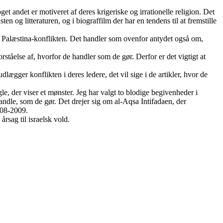
t andet er motiveret af deres krigeriske og irrationelle religion. Det
n og litteraturen, og i biograffilm der har en tendens til at fremstille
 af Palæstina-konflikten. Det handler som ovenfor antydet også om,
rståelse af, hvorfor de handler som de gør. Derfor er det vigtigt at
ægger konflikten i deres ledere, det vil sige i de artikler, hvor de
e, der viser et mønster. Jeg har valgt to blodige begivenheder i
handle, som de gør. Det drejer sig om al-Aqsa Intifadaen, der
008-2009.
rsag til israelsk vold.