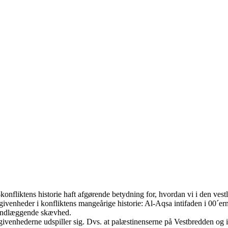
onfliktens historie haft afgørende betydning for, hvordan vi i den vestl
ivenheder i konfliktens mangeårige historie: Al-Aqsa intifaden i 00´er
rundlæggende skævhed.
venhederne udspiller sig. Dvs. at palæstinenserne på Vestbredden og i 