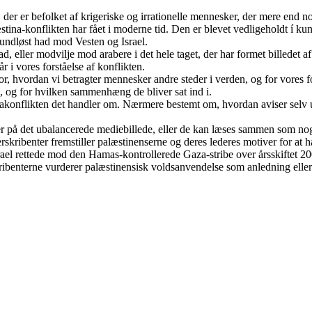
r er befolket af krigeriske og irrationelle mennesker, der mere end noge
na-konflikten har fået i moderne tid. Den er blevet vedligeholdt í kunste
grundløst had mod Vesten og Israel.
ad, eller modvilje mod arabere i det hele taget, der har formet billedet
i vores forståelse af konflikten.
or, hvordan vi betragter mennesker andre steder i verden, og for vores fo
e, og for hvilken sammenhæng de bliver sat ind i.
nakonflikten det handler om. Nærmere bestemt om, hvordan aviser selv udl
er på det ubalancerede mediebillede, eller de kan læses sammen som nogl
erskribenter fremstiller palæstinenserne og deres lederes motiver for at 
ael rettede mod den Hamas-kontrollerede Gaza-stribe over årsskiftet 2
ibenterne vurderer palæstinensisk voldsanvendelse som anledning eller å