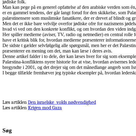
jødiske folk.
Man kan pege på en generel opfattelse af den arabiske verden som én, de
er en gammel tendens, der går langt forud for den skikkelse, som Palæsti
palæstinensere som muslimske fanatikere, der er drevet af blindt og 
Men det er ikke bare velvilje overfor jødiske ofre for nazismens jødeh
hvad vi ved om den konkrete konflikt, og om hvordan den viden indgår 
Her spiller medierne (aviser, TV, radio og netmedier) en central rolle f
have et kritisk blik for, hvordan medierne præsenterer informationern
De sidste t gælder selvfølgelig alle spørgsmål, men her er det Palæsti
præsenterer en mening om det, man kan læse i deres avis.
Denne artikel falder i to dele, der kan læses hver for sig som eksempl
Palæstina-konfliktens nyere historie for at vise, hvordan avisernes led
bregyndte i 2001, og det drejer sig om det månedlange angreb som Isr
I begge tilfælde fremhæver jeg typiske eksempler på, hvordan lederskr
Læs artiklen
Den israelske volds nødvendighed
Læs artiklen
Krigen mod Gaza
Søg