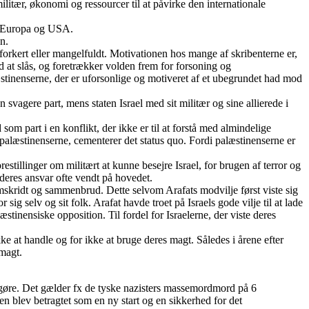
itær, økonomi og ressourcer til at påvirke den internationale
t i Europa og USA.
n.
 forkert eller mangelfuldt. Motivationen hos mange af skribenterne er,
d at slås, og foretrækker volden frem for forsoning og
æstinenserne, der er uforsonlige og motiveret af et ubegrundet had mod
 svagere part, mens staten Israel med sit militær og sine allierede i
 som part i en konflikt, der ikke er til at forstå med almindelige
 som palæstinenserne, cementerer det status quo. Fordi palæstinenserne er
estillinger om militært at kunne besejre Israel, for brugen af terror og
ederes ansvar ofte vendt på hovedet.
remskridt og sammenbrud. Dette selvom Arafats modvilje først viste sig
sig selv og sit folk. Arafat havde troet på Israels gode vilje til at lade
inensiske opposition. Til fordel for Israelerne, der viste deres
ke at handle og for ikke at bruge deres magt. Således i årene efter
sesmagt.
t gøre. Det gælder fx de tyske nazisters massemordmord på 6
en blev betragtet som en ny start og en sikkerhed for det