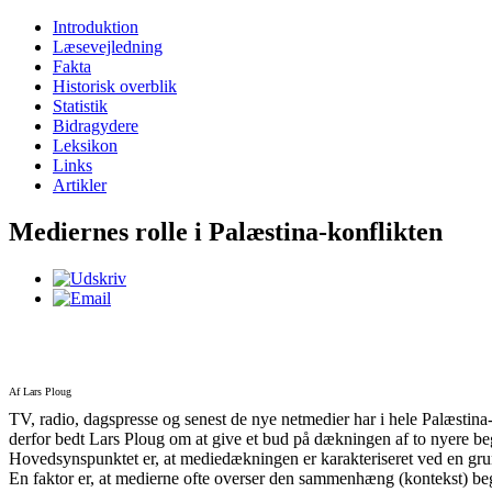
Introduktion
Læsevejledning
Fakta
Historisk overblik
Statistik
Bidragydere
Leksikon
Links
Artikler
Mediernes rolle i Palæstina-konflikten
Af Lars Ploug
TV, radio, dagspresse og senest de nye netmedier har i hele Palæstina-k
derfor bedt Lars Ploug om at give et bud på dækningen af to nyere beg
Hovedsynspunktet er, at mediedækningen er karakteriseret ved en g
En faktor er, at medierne ofte overser den sammenhæng (kontekst) begi