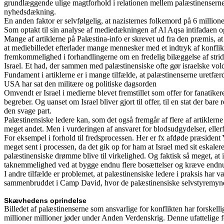
grundlæggende ulige magtforhold i relationen mellem palæstinenserne o
nyhedsdækning.
En anden faktor er selvfølgelig, at nazisternes folkemord på 6 million
Som optakt til sin analyse af mediedækningen af Al Aqsa intifadaen 
Mange af artiklerne på Palæstina-info er skrevet ud fra den præmis, at
at mediebilledet efterlader mange mennesker med et indtryk af konflikt
fremkommelighed i forhandlingerne om en fredelig bilæggelse af stridig
Israel. Et had, der sammen med palæstinensiske ofte gør israelske vol
Fundament i artiklerne er i mange tilfælde, at palæstinenserne uretfærdi
USA har sat den militære og politiske dagsorden
Omvendt er Israel i medierne blevet fremstillet som offer for fanatikere,
begreber. Og uanset om Israel bliver gjort til offer, til en stat der bare
den svage part.
Palæstinensiske ledere kan, som det også fremgår af flere af artiklerne 
meget andet. Men i vurderingen af ansvaret for blodsudgydelser, ellerfo
For eksempel i forhold til fredsprocessen. Her er fx afdøde præsident 
meget sent i processen, da det gik op for ham at Israel med sit eskalered
palæstinensiske drømme blive til virkelighed. Og faktisk så meget, at 
taknemmelighed ved at bygge endnu flere bosættelser og kræve endnu f
I andre tilfælde er problemet, at palæstinensiske ledere i praksis har 
sammenbruddet i Camp David, hvor de palæstinensiske selvstyremyndi
Skævhedens oprindelse
Billedet af palæstinenserne som ansvarlige for konflikten har forskel
millioner millioner jøder under Anden Verdenskrig. Denne ufattelige for