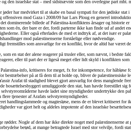
g den israelske stat – med sidstnævnte som den overlegne part mht. mil
er jøder har medvirket til at skabe en basal sympati for den jødiske sta
og offensiven mod Gaza i 2008/09 har Lars Ploug en generel introduktio
 det dominerende billede af Palæstina-konfliktens årsager og historie er
en som én, der bare er der, fordi parterne ikke kan finde ud af andet en
hederne. Eller også efterlades de med et indtryk af, at det især er pal
dshandlinger mod palæstinenserne forståelige eller nødvendige.
gt fremstilles som ansvarlige for en konflikt, hvor de altid har været den
 som en stat der alene reagerer på trusler eller, som nævnt, i bedste fald
 reagerer, eller til part der er ligeså meget eller lidt skyld i konflikten
Palæstina-info, kritiseres for meget, fx for inkompetence, for håbløse for
r bestræbelser på at få dem til at holde op, bliver de palæstinensiske l
Yassir Arafat til stadighed blevet gjort ansvarlig for dens manglende f
e bosættelsesbyggeri umuliggjorde den stat, han havde forestillet sig for 
i selvstyreområderne havde ladet sine myndigheder undertrykke den palæst
lere tjenester af Arafats selvstyremyndigheder.
været handlingslammede og magtesløse, mens de er blevet kritiseret for ik
gheder var gjort helt og aldeles impotente af den israelske besættel
lige rødder. Nogle af dem har ikke direkte noget med palæstinenserne a
brydelse betød, at mange betragtede Israel med stor velvilje, fordi stat