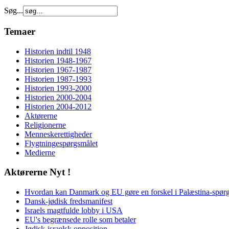
Søg...
Temaer
Historien indtil 1948
Historien 1948-1967
Historien 1967-1987
Historien 1987-1993
Historien 1993-2000
Historien 2000-2004
Historien 2004-2012
Aktørerne
Religionerne
Menneskerettigheder
Flygtningespørgsmålet
Medierne
Aktørerne Nyt !
Hvordan kan Danmark og EU gøre en forskel i Palæstina-spør
Dansk-jødisk fredsmanifest
Israels magtfulde lobby i USA
EU's begrænsede rolle som betaler
Jødisk-israelsk opposition